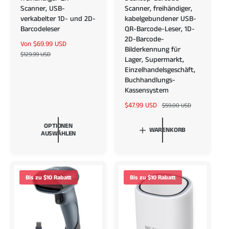
Scanner, USB-
Scanner, freihändiger,
verkabelter 1D- und 2D-
kabelgebundener USB-
Barcodeleser
QR-Barcode-Leser, 1D-
2D-Barcode-
V
Von $69.99 USD
N
Bilderkennung für
e
o
$129.99 USD
Lager, Supermarkt,
r
r
Einzelhandelsgeschäft,
k
m
Buchhandlungs-
a
a
Kassensystem
u
l
f
e
V
$47.99 USD
N
$59.00 USD
s
r
e
o
OPTIONEN
p
P
r
r
WARENKORB
AUSWÄHLEN
r
r
k
m
e
e
a
a
i
i
u
l
s
s
f
e
s
r
Bis zu $10 Rabatt
Bis zu $10 Rabatt
p
P
r
r
e
e
i
i
s
s