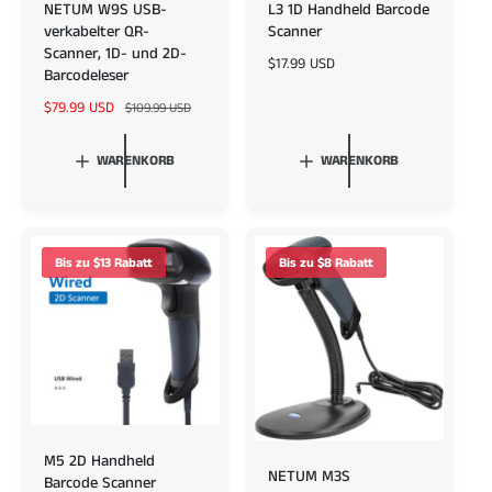
NETUM W9S USB-
L3 1D Handheld Barcode
verkabelter QR-
Scanner
Scanner, 1D- und 2D-
N
$17.99 USD
Barcodeleser
o
V
$79.99 USD
N
r
$109.99 USD
e
o
m
r
r
a
WARENKORB
WARENKORB
k
m
l
a
a
e
u
l
r
f
e
P
s
r
r
Bis zu $13 Rabatt
Bis zu $8 Rabatt
p
P
e
r
r
i
e
e
s
i
i
s
s
M5 2D Handheld
NETUM M3S
Barcode Scanner