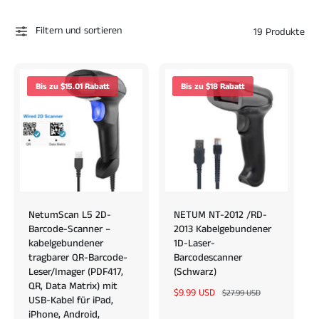
Filtern und sortieren
19 Produkte
Bis zu $15.01 Rabatt
Bis zu $18 Rabatt
NetumScan L5 2D-
NETUM NT-2012 /RD-
Barcode-Scanner –
2013 Kabelgebundener
kabelgebundener
1D-Laser-
tragbarer QR-Barcode-
Barcodescanner
Leser/Imager (PDF417,
(Schwarz)
QR, Data Matrix) mit
V
$9.99 USD
N
$27.99 USD
USB-Kabel für iPad,
e
o
iPhone, Android,