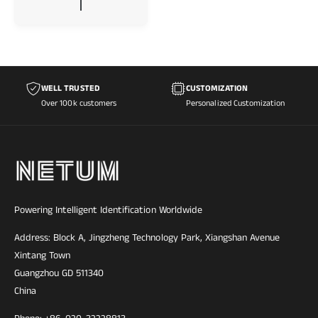
m
a
l
e
r
P
r
WELL TRUSTED
CUSTOMIZATION
e
Over 100k customers
Personalized Customization
i
s
Powering Intelligent Identification Worldwide
Address: Block A, Jingzheng Technology Park, Xiangshan Avenue
Xintang Town
Guangzhou GD 511340
China