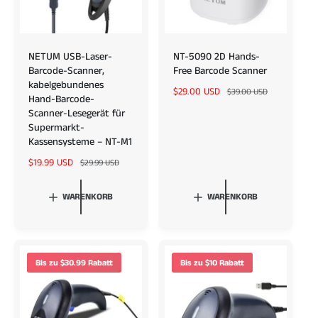
NETUM USB-Laser-
NT-5090 2D Hands-
Barcode-Scanner,
Free Barcode Scanner
kabelgebundenes
V
$29.00 USD
N
$39.00 USD
Hand-Barcode-
e
o
Scanner-Lesegerät für
r
r
Supermarkt-
k
m
Kassensysteme – NT-M1
a
a
V
$19.99 USD
N
u
l
$29.99 USD
e
o
f
e
r
r
s
r
WARENKORB
WARENKORB
k
m
p
P
a
a
r
r
u
l
e
e
f
e
i
i
s
r
s
s
Bis zu $30.99 Rabatt
Bis zu $10 Rabatt
p
P
r
r
e
e