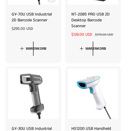
GY-70U USB Industrial
NT-2085 PRO USB 2D
2D Barcode Scanner
Desktop Barcode
Scanner
N
$295.00 USD
o
V
$129.00 USD
N
$178.00 USD
r
e
o
m
r
r
WARENKORB
WARENKORB
a
k
m
l
a
a
e
u
l
r
f
e
P
s
r
r
p
P
e
r
r
i
e
e
s
i
i
s
s
GY-30U USB Industrial
HS1200 USB Handheld