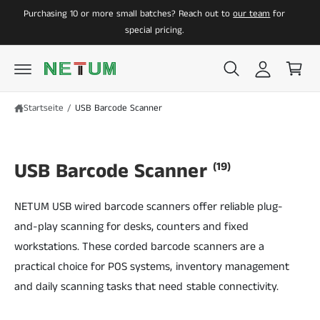
i
a
U
Purchasing 10 or more small batches? Reach out to
our team
for
O
M
n
r
special pricing.
I
N
l
e
H
A
o
n
L
T
g
k
g
o
Startseite
/
USB Barcode Scanner
e
r
n
b
USB Barcode Scanner
(19)
NETUM USB wired barcode scanners offer reliable plug-
and-play scanning for desks, counters and fixed
workstations. These corded barcode scanners are a
practical choice for POS systems, inventory management
and daily scanning tasks that need stable connectivity.