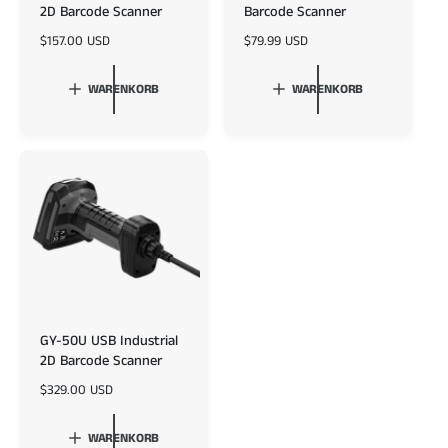
2D Barcode Scanner
Barcode Scanner
N
$157.00 USD
N
$79.99 USD
o
o
r
r
WARENKORB
WARENKORB
m
m
a
a
l
l
e
e
r
r
P
P
r
r
e
e
i
i
s
s
GY-50U USB Industrial
2D Barcode Scanner
N
$329.00 USD
o
r
WARENKORB