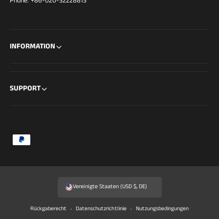
Phone: +86-020-32228813
INFORMATION
SUPPORT
Z
a
h
l
Vereinigte Staaten (USD $, DE)
u
n
Rückgaberecht
Datenschutzrichtlinie
Nutzungsbedingungen