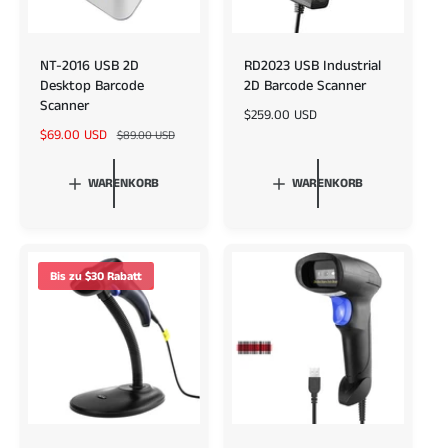
NT-2016 USB 2D
RD2023 USB Industrial
Desktop Barcode
2D Barcode Scanner
Scanner
N
$259.00 USD
V
$69.00 USD
N
o
$89.00 USD
e
o
r
r
r
m
WARENKORB
WARENKORB
k
m
a
a
a
l
u
l
e
f
e
r
s
r
P
Bis zu $30 Rabatt
p
P
r
r
r
e
e
e
i
i
i
s
s
s