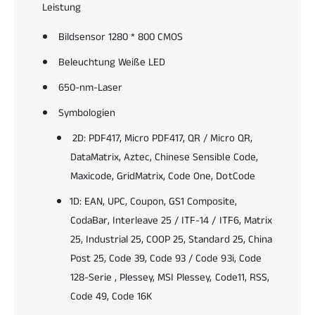
B
Leistung
e
a
r
r
Bildsensor 1280 * 800 CMOS
Q
c
R
Beleuchtung Weiße LED
o
-
d
B
650-nm-Laser
e
a
-
Symbologien
r
L
c
2D: PDF417, Micro PDF417, QR / Micro QR,
e
o
s
DataMatrix, Aztec, Chinese Sensible Code,
d
e
e
Maxicode, GridMatrix, Code One, DotCode
r
-
.
1D: EAN, UPC, Coupon, GS1 Composite,
L
F
e
CodaBar, Interleave 25 / ITF-14 / ITF6, Matrix
u
s
25, Industrial 25, COOP 25, Standard 25, China
n
e
k
Post 25, Code 39, Code 93 / Code 93i, Code
r
t
.
128-Serie , Plessey, MSI Plessey, Code11, RSS,
i
F
Code 49, Code 16K
o
u