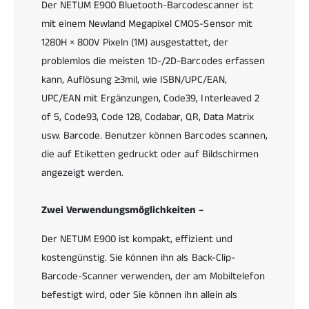
Der NETUM E900 Bluetooth-Barcodescanner ist
e
,
s
mit einem Newland Megapixel CMOS-Sensor mit
a
t
u
1280H × 800V Pixeln (1M) ausgestattet, der
a
s
problemlos die meisten 1D-/2D-Barcodes erfassen
t
g
t
kann, Auflösung ≥3mil, wie ISBN/UPC/EAN,
e
e
s
UPC/EAN mit Ergänzungen, Code39, Interleaved 2
t
t
of 5, Code93, Code 128, Codabar, QR, Data Matrix
m
a
usw. Barcode. Benutzer können Barcodes scannen,
i
t
t
die auf Etiketten gedruckt oder auf Bildschirmen
t
N
e
angezeigt werden.
e
t
w
m
l
Zwei Verwendungsmöglichkeiten –
i
a
t
n
Der NETUM E900 ist kompakt, effizient und
N
d
e
kostengünstig. Sie können ihn als Back-Clip-
M
w
Barcode-Scanner verwenden, der am Mobiltelefon
e
l
befestigt wird, oder Sie können ihn allein als
g
a