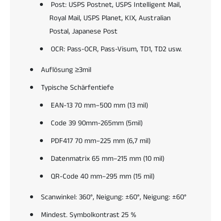
n
n
Post: USPS Postnet, USPS Intelligent Mail,
i
k
Royal Mail, USPS Planet, KIX, Australian
e
t
Postal, Japanese Post
r
i
t
o
OCR: Pass-OCR, Pass-Visum, TD1, TD2 usw.
m
n
i
i
Auflösung ≥3mil
t
e
T
r
Typische Schärfentiefe
a
t
b
EAN-13 70 mm–500 mm (13 mil)
m
l
i
Code 39 90mm-265mm (5mil)
e
t
t
T
PDF417 70 mm–225 mm (6,7 mil)
i
a
O
Datenmatrix 65 mm–215 mm (10 mil)
b
S
l
QR-Code 40 mm–295 mm (15 mil)
A
e
n
t
Scanwinkel: 360°, Neigung: ±60°, Neigung: ±60°
d
i
r
O
Mindest. Symbolkontrast 25 %
o
S