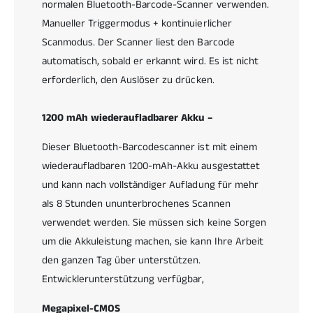
a
normalen Bluetooth-Barcode-Scanner verwenden.
n
p
d
Manueller Triggermodus + kontinuierlicher
i
M
Scanmodus. Der Scanner liest den Barcode
x
e
e
automatisch, sobald er erkannt wird. Es ist nicht
g
l
a
erforderlich, den Auslöser zu drücken.
C
p
M
i
1200 mAh wiederaufladbarer Akku –
O
x
S
e
Dieser Bluetooth-Barcodescanner ist mit einem
-
l
S
wiederaufladbaren 1200-mAh-Akku ausgestattet
C
e
M
und kann nach vollständiger Aufladung für mehr
n
O
als 8 Stunden ununterbrochenes Scannen
s
S
o
verwendet werden. Sie müssen sich keine Sorgen
-
r
S
um die Akkuleistung machen, sie kann Ihre Arbeit
,
e
den ganzen Tag über unterstützen.
3
n
Entwicklerunterstützung verfügbar,
-
s
i
o
Megapixel-CMOS
n
r