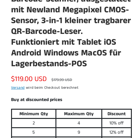
l
n
mit Newland Megapixel CMOS-
ö
f
s
f
Sensor, 3-in-1 kleiner tragbarer
n
i
e
QR-Barcode-Leser.
c
n
h
Funktioniert mit Tablet iOS
t
Android Windows MacOS für
v
Lagerbestands-POS
e
r
V
$119.00 USD
N
$179.99 USD
f
e
o
Versand
wird beim Checkout berechnet
ü
g
r
r
Buy at discounted prices
b
k
m
a
Minimum Qty
Maximum Qty
Discount
a
a
r
2
4
10% off
u
l
5
9
12% off