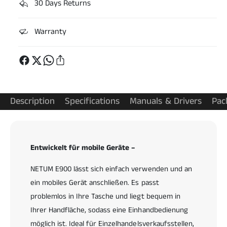
ü
30 Days Returns
e
r
n
N
g
Warranty
E
e
T
f
U
ü
M
r
E
N
9
E
0
T
Description
Specifications
Manuals & Drivers
Pac
0
U
B
M
l
E
u
9
Entwickelt für mobile Geräte –
e
0
t
0
NETUM E900 lässt sich einfach verwenden und an
o
B
o
ein mobiles Gerät anschließen. Es passt
l
t
u
problemlos in Ihre Tasche und liegt bequem in
h
e
Ihrer Handfläche, sodass eine Einhandbedienung
2
t
möglich ist. Ideal für Einzelhandelsverkaufsstellen,
D
o