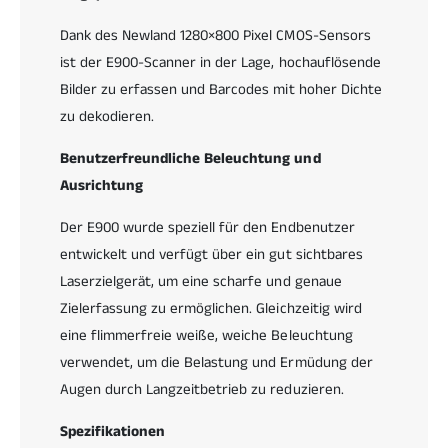
-
,
Dank des Newland 1280×800 Pixel CMOS-Sensors
1
3
k
ist der E900-Scanner in der Lage, hochauflösende
-
l
i
Bilder zu erfassen und Barcodes mit hoher Dichte
e
n
zu dekodieren.
i
-
n
1
Benutzerfreundliche Beleuchtung und
e
k
r
Ausrichtung
l
t
e
r
Der E900 wurde speziell für den Endbenutzer
i
a
n
entwickelt und verfügt über ein gut sichtbares
g
e
Laserzielgerät, um eine scharfe und genaue
b
r
Zielerfassung zu ermöglichen. Gleichzeitig wird
a
t
r
eine flimmerfreie weiße, weiche Beleuchtung
r
e
a
verwendet, um die Belastung und Ermüdung der
r
g
Augen durch Langzeitbetrieb zu reduzieren.
Q
b
R
a
Spezifikationen
-
r