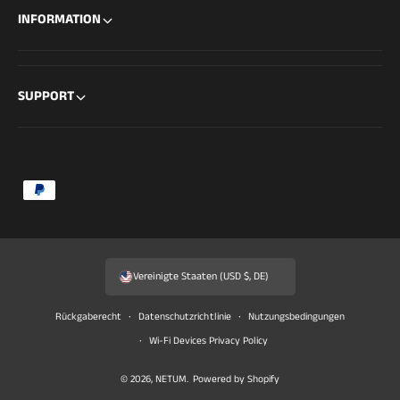
INFORMATION
SUPPORT
Z
a
h
l
Vereinigte Staaten (USD $, DE)
u
n
Rückgaberecht
Datenschutzrichtlinie
Nutzungsbedingungen
g
Wi-Fi Devices Privacy Policy
s
© 2026,
NETUM
.
Powered by Shopify
m