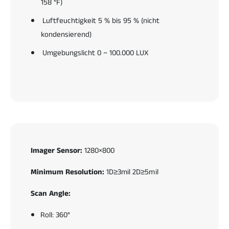
158 °F)
r
r
b
L
Luftfeuchtigkeit 5 % bis 95 % (nicht
e
a
kondensierend)
s
g
t
e
Umgebungslicht 0 ~ 100.000 LUX
a
r
n
b
d
e
s
s
-
t
P
a
O
n
S
d
s
Imager Sensor:
1280×800
-
P
Minimum Resolution:
1D≥3mil 2D≥5mil
O
S
Scan Angle:
Roll: 360°