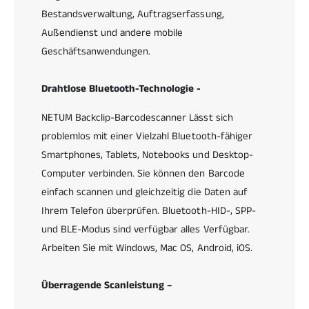
-
Bestandsverwaltung, Auftragserfassung,
o
B
t
Außendienst und andere mobile
a
h
Geschäftsanwendungen.
r
2
c
D
o
-
Drahtlose Bluetooth-Technologie -
d
B
e
a
NETUM Backclip-Barcodescanner Lässt sich
-
r
problemlos mit einer Vielzahl Bluetooth-fähiger
S
c
Smartphones, Tablets, Notebooks und Desktop-
c
o
a
Computer verbinden. Sie können den Barcode
d
n
e
einfach scannen und gleichzeitig die Daten auf
n
-
Ihrem Telefon überprüfen. Bluetooth-HID-, SPP-
e
S
r
und BLE-Modus sind verfügbar alles Verfügbar.
c
,
a
Arbeiten Sie mit Windows, Mac OS, Android, iOS.
a
n
u
n
Überragende Scanleistung –
s
e
g
r