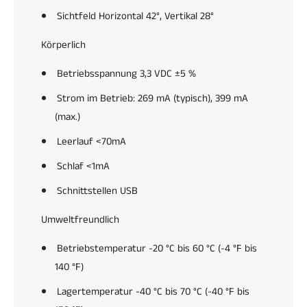
i
A
Sichtfeld Horizontal 42°, Vertikal 28°
d
n
W
d
Körperlich
i
r
n
o
Betriebsspannung 3,3 VDC ±5 %
d
i
o
Strom im Betrieb: 269 mA (typisch), 399 mA
d
w
W
(max.)
s
i
M
Leerlauf <70mA
n
a
d
Schlaf <1mA
c
o
O
w
Schnittstellen USB
S
s
f
M
Umweltfreundlich
ü
a
r
c
Betriebstemperatur -20 °C bis 60 °C (-4 °F bis
L
O
140 °F)
a
S
g
f
Lagertemperatur -40 °C bis 70 °C (-40 °F bis
e
ü